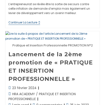
la
lecture :
la
L’entrepreneuriat se révèle être la sortie de secours contre
publication :
publication :
cette inflation de demande d’emploi mais également un
levier de développement vers un avenir meilleur.
Pourquoi
Continuer La Lecture
Entreprendre
?
Pratique et Insertion Professionnelle PROMOTION N°2
Lancement de la 2ème
promotion de « PRATIQUE
ET INSERTION
PROFESSIONNELLE »
Dernière
23 février 2024
modification
Post
HRA ACADEMY
/
PRATIQUE ET INSERTION
de
category:
PROFESSIONNELLE
la
Temps
Commentaires
Publication
1 min read
0 commentaire
25 juin 2023