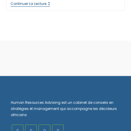
CESSEL
Continuer La Lecture
WORKSHOP
2023
Human Resources Advising est un cabinet de conseils en
stratégies et management qui accompagne les décideurs
africains