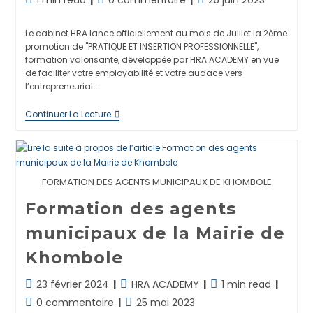
publication :
de
de
publiée :
lecture :
la
Le cabinet HRA lance officiellement au mois de Juillet la 2ème
publication :
promotion de "PRATIQUE ET INSERTION PROFESSIONNELLE",
formation valorisante, développée par HRA ACADEMY en vue
de faciliter votre employabilité et votre audace vers
l’entrepreneuriat.…
Lancement
Continuer La Lecture
De
La
2ème
Promotion
De
« PRATIQUE
FORMATION DES AGENTS MUNICIPAUX DE KHOMBOLE
ET
INSERTION
Formation des agents
PROFESSIONNELLE »
municipaux de la Mairie de
Khombole
Dernière
Post
Temps
23 février 2024
HRA ACADEMY
1 min read
modification
category:
de
Commentaires
Publication
0 commentaire
25 mai 2023