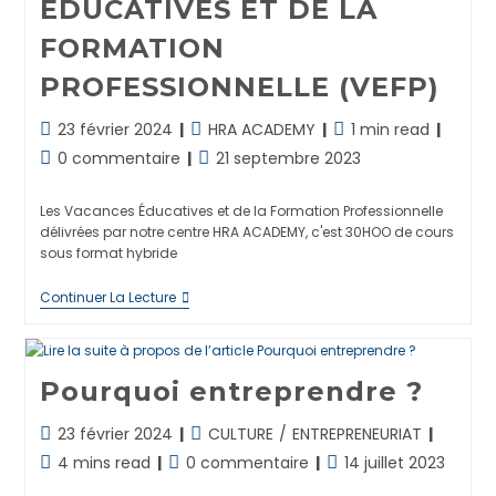
ÉDUCATIVES ET DE LA
Édition
1
FORMATION
PROFESSIONNELLE (VEFP)
Dernière
Post
Temps
23 février 2024
HRA ACADEMY
1 min read
modification
category:
de
Commentaires
Publication
0 commentaire
21 septembre 2023
de
lecture :
de
publiée :
la
la
Les Vacances Éducatives et de la Formation Professionnelle
publication :
publication :
délivrées par notre centre HRA ACADEMY, c'est 30HOO de cours
sous format hybride
LES
Continuer La Lecture
VACANCES
ÉDUCATIVES
ET
DE
Pourquoi entreprendre ?
LA
FORMATION
PROFESSIONNELLE
Dernière
Post
23 février 2024
CULTURE
/
ENTREPRENEURIAT
(VEFP)
modification
category:
Temps
Commentaires
Publication
4 mins read
0 commentaire
14 juillet 2023
de
de
de
publiée :