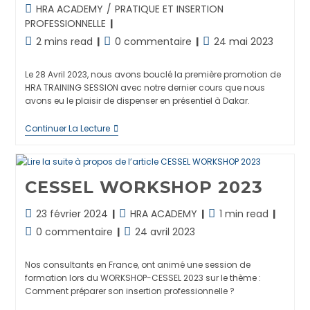
modification
Post
HRA ACADEMY
/
PRATIQUE ET INSERTION
de
category:
PROFESSIONNELLE
la
Temps
Commentaires
Publication
2 mins read
0 commentaire
24 mai 2023
publication :
de
de
publiée :
lecture :
la
Le 28 Avril 2023, nous avons bouclé la première promotion de
publication :
HRA TRAINING SESSION avec notre dernier cours que nous
avons eu le plaisir de dispenser en présentiel à Dakar.
PRATIQUE
Continuer La Lecture
ET
INSERTION
PROFESSIONNELLE
PROMOTION
CESSEL WORKSHOP 2023
1
:
Dernier
Dernière
Post
Temps
23 février 2024
HRA ACADEMY
1 min read
Cours
modification
category:
de
En
Commentaires
Publication
0 commentaire
24 avril 2023
Présentiel
de
lecture :
de
publiée :
Et
la
la
Remise
Nos consultants en France, ont animé une session de
publication :
Des
publication :
formation lors du WORKSHOP-CESSEL 2023 sur le thème :
Attestations
Comment préparer son insertion professionnelle ?