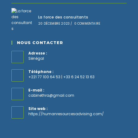
La force des consultants
20 DÉCEMBRE 2023
/
0 COMMENTAIRE
NOUS CONTACTER
Adresse :
Sénégal
Téléphone :
+221 77 100 64 53 | +33 6 24 52 13 63
E-mail :
S’ouvre
cabinethra@gmail.com
dans
votre
Site web :
application
https://humanresourcesadvising.com/