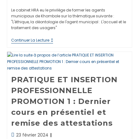
de
lecture :
de
publiée :
la
la
Le cabinet HRA eu le privilège de former les agents
publication :
publication :
municipaux de Khombole sur la thématique suivante :
"L'éthique, la déontologie de l'agent municipal : L'accueil et le
traitement des usagers"
Formation
Continuer La Lecture
Des
Agents
Municipaux
De
La
Mairie
De
PRATIQUE ET INSERTION
Khombole
PROFESSIONNELLE
PROMOTION 1 : Dernier
cours en présentiel et
remise des attestations
Dernière
23 février 2024