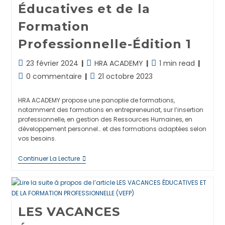
Ressources
Éducatives et de la
Humaines
Formation
Professionnelle-Édition 1
Dernière
Post
Temps
23 février 2024
HRA ACADEMY
1 min read
modification
category:
de
Commentaires
Publication
0 commentaire
21 octobre 2023
de
lecture :
de
publiée :
la
la
HRA ACADEMY propose une panoplie de formations,
publication :
publication :
notamment des formations en entrepreneuriat, sur l’insertion
professionnelle, en gestion des Ressources Humaines, en
développement personnel… et des formations adaptées selon
vos besoins.
Clôture
Continuer La Lecture
Des
Vacances
Éducatives
Et
De
La
LES VACANCES
Formation
Professionnelle-