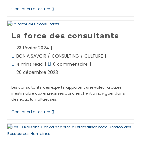
Pourquoi
Continuer La Lecture
Votre
Entreprise
Doit
Absolument
La force des consultants
Être
Présente
Sur
Dernière
23 février 2024
Les
modification
Réseaux
Post
BON À SAVOIR
/
CONSULTING
/
CULTURE
Sociaux
de
category:
Temps
Commentaires
4 mins read
0 commentaire
?
la
de
de
Publication
20 décembre 2023
publication :
lecture :
la
publiée :
publication :
Les consultants, ces experts, apportent une valeur ajoutée
inestimable aux entreprises qui cherchent à naviguer dans
des eaux tumultueuses.
La
Continuer La Lecture
Force
Des
Consultants