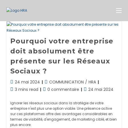
Skip
to
content
Pourquoi votre entreprise
doit absolument être
présente sur les Réseaux
Sociaux ?
Dernière
Post
24 mai 2024
COMMUNICATION
/
HRA
modification
category:
Temps
Commentaires
Publication
3 mins read
0 commentaire
24 mai 2024
de
de
de
publiée :
la
lecture :
la
Ignorer les réseaux sociaux dans la stratégie de votre
publication :
publication :
entreprise n'est plus une option viable. Une présence active
sur ces plateformes offre des avantages considérables en
termes de visibilité, d'engagement, de marketing ciblé, et bien
plus encore.