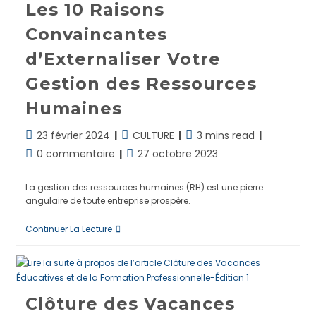
Les 10 Raisons
Convaincantes
d’Externaliser Votre
Gestion des Ressources
Humaines
Dernière
Post
Temps
23 février 2024
CULTURE
3 mins read
modification
category:
de
Commentaires
Publication
0 commentaire
27 octobre 2023
de
lecture :
de
publiée :
la
la
La gestion des ressources humaines (RH) est une pierre
publication :
publication :
angulaire de toute entreprise prospère.
Les
Continuer La Lecture
10
Raisons
Convaincantes
D’Externaliser
Votre
Gestion
Clôture des Vacances
Des