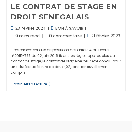
LE CONTRAT DE STAGE EN
DROIT SENEGALAIS
Dernière
Post
23 février 2024
BON À SAVOIR
modification
category:
Temps
Commentaires
Publication
9 mins read
0 commentaire
21 février 2023
de
de
de
publiée :
la
lecture :
la
Conformément aux dispositions de l’article 4 du Décret
publication :
publication :
n°2015-777 du 02 juin 2015 fixant les règles applicables au
contrat de stage, le contrat de stage ne peut être conclu pour
une durée supérieure de deux (02) ans, renouvellement
compris.
LE
Continuer La Lecture
CONTRAT
DE
STAGE
EN
DROIT
SENEGALAIS