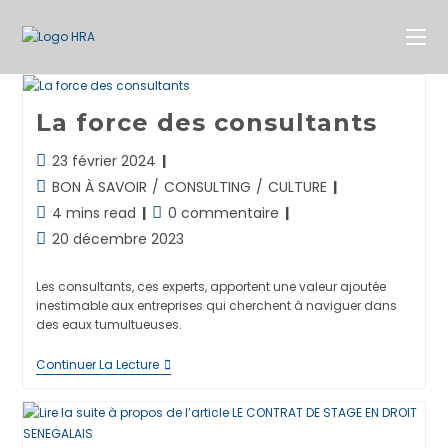
Skip
to
content
La force des consultants
Dernière
23 février 2024
modification
Post
BON À SAVOIR
/
CONSULTING
/
CULTURE
de
category:
Temps
Commentaires
4 mins read
0 commentaire
la
de
de
Publication
20 décembre 2023
publication :
lecture :
la
publiée :
publication :
Les consultants, ces experts, apportent une valeur ajoutée
inestimable aux entreprises qui cherchent à naviguer dans
des eaux tumultueuses.
La
Continuer La Lecture
Force
Des
Consultants