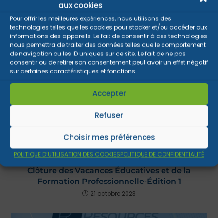
PROMOTION 1 : Dernier cours en présentiel et
aux cookies
remise des attestations
Pour offrir les meilleures expériences, nous utilisons des
24 mai 2023
technologies telles que les cookies pour stocker et/ou accéder aux
informations des appareils. Le fait de consentir à ces technologies
nous permettra de traiter des données telles que le comportement
de navigation ou les ID uniques sur ce site. Le fait de ne pas
consentir ou de retirer son consentement peut avoir un effet négatif
sur certaines caractéristiques et fonctions.
Accepter
Refuser
Choisir mes préférences
POLITIQUE D’UTILISATION DES COOKIES
POLITIQUE DE CONFIDENTIALITÉ
Clôture des Vacances Éducatives et de la
Formation Professionnelle-Édition 1
21 octobre 2023