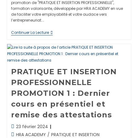
publication :
promotion de "PRATIQUE ET INSERTION PROFESSIONNELLE",
formation valorisante, développée par HRA ACADEMY en vue
de faciliter votre employabilité et votre audace vers
l’entrepreneuriat.…
Lancement
Continuer La Lecture
De
La
2ème
Promotion
De
« PRATIQUE
ET
PRATIQUE ET INSERTION
INSERTION
PROFESSIONNELLE »
PROFESSIONNELLE
PROMOTION 1 : Dernier
cours en présentiel et
remise des attestations
Dernière
23 février 2024
modification
Post
HRA ACADEMY
/
PRATIQUE ET INSERTION