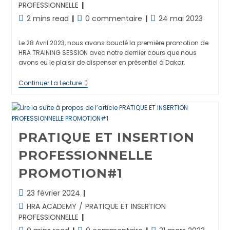
de
category:
PROFESSIONNELLE
la
Temps
Commentaires
Publication
2 mins read
0 commentaire
24 mai 2023
publication :
de
de
publiée :
lecture :
la
Le 28 Avril 2023, nous avons bouclé la première promotion de
publication :
HRA TRAINING SESSION avec notre dernier cours que nous
avons eu le plaisir de dispenser en présentiel à Dakar.
PRATIQUE
Continuer La Lecture
ET
INSERTION
PROFESSIONNELLE
PROMOTION
1
:
PRATIQUE ET INSERTION
Dernier
Cours
PROFESSIONNELLE
En
Présentiel
PROMOTION#1
Et
Remise
Des
Dernière
23 février 2024
Attestations
modification
Post
HRA ACADEMY
/
PRATIQUE ET INSERTION
de
category:
PROFESSIONNELLE
la
Temps
Commentaires
Publication