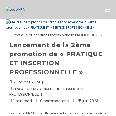
Skip
to
content
Pratique et Insertion Professionnelle PROMOTION N°2
Lancement de la 2ème
promotion de « PRATIQUE
ET INSERTION
PROFESSIONNELLE »
Dernière
23 février 2024
modification
Post
HRA ACADEMY
/
PRATIQUE ET INSERTION
de
category:
PROFESSIONNELLE
la
Temps
Commentaires
Publication
1 min read
0 commentaire
25 juin 2023
publication :
de
de
publiée :
lecture :
la
Le cabinet HRA lance officiellement au mois de Juillet la 2ème