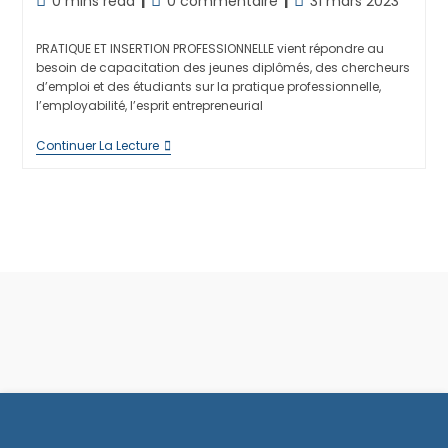
0 mins read
0 commentaire
31 mars 2023
publication :
de
de
publiée :
lecture :
la
PRATIQUE ET INSERTION PROFESSIONNELLE vient répondre au
publication :
besoin de capacitation des jeunes diplômés, des chercheurs
d’emploi et des étudiants sur la pratique professionnelle,
l’employabilité, l’esprit entrepreneurial
PRATIQUE
Continuer La Lecture
ET
INSERTION
PROFESSIONNELLE
PROMOTION#1