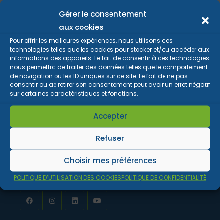
Entreprise
Doit
Gérer le consentement
Absolument
aux cookies
Être
Présente
Pour offrir les meilleures expériences, nous utilisons des
Sur
technologies telles que les cookies pour stocker et/ou accéder aux
Les
informations des appareils. Le fait de consentir à ces technologies
Réseaux
Sociaux
nous permettra de traiter des données telles que le comportement
?
de navigation ou les ID uniques sur ce site. Le fait de ne pas
consentir ou de retirer son consentement peut avoir un effet négatif
sur certaines caractéristiques et fonctions.
Accepter
Refuser
Human Resources Advising est un cabinet de conseils en
Choisir mes préférences
stratégies et management qui accompagne les décideurs
africains
POLITIQUE D’UTILISATION DES COOKIES
POLITIQUE DE CONFIDENTIALITÉ