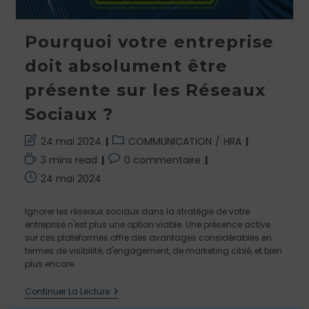
Pourquoi votre entreprise
doit absolument être
présente sur les Réseaux
Sociaux ?
Dernière
Post
24 mai 2024
COMMUNICATION
/
HRA
modification
category:
Temps
Commentaires
3 mins read
0 commentaire
de
de
de
Publication
24 mai 2024
la
lecture :
la
publiée :
publication :
publication :
Ignorer les réseaux sociaux dans la stratégie de votre
entreprise n'est plus une option viable. Une présence active
sur ces plateformes offre des avantages considérables en
termes de visibilité, d'engagement, de marketing ciblé, et bien
plus encore.
Pourquoi
Continuer La Lecture
Votre