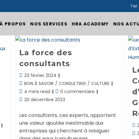
Tel 
À PROPOS
NOS SERVICES
HRA ACADEMY
NOS ACT
La force des
consultants
L
Dernière
23 février 2024
C
modification
Post
BON À SAVOIR
/
CONSULTING
/
CULTURE
de
category:
d
Temps
Commentaires
4 mins read
0 commentaire
la
de
de
Publication
20 décembre 2023
publication :
G
lecture :
la
publiée :
publication :
R
Les consultants, ces experts, apportent
une valeur ajoutée inestimable aux
Der
entreprises qui cherchent à naviguer
mod
Te
dans des eaux tumultueuses.
de