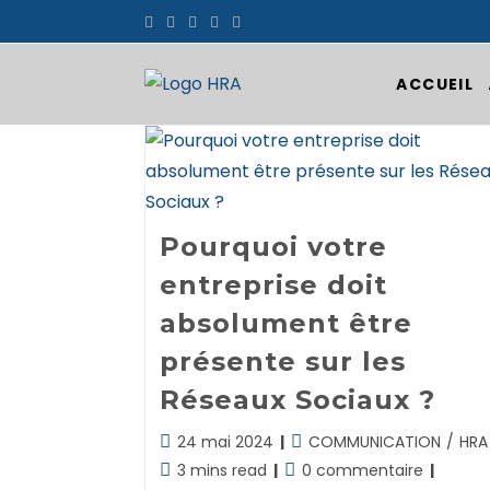
Skip
to
content
ACCUEIL
Pourquoi votre
entreprise doit
absolument être
présente sur les
Réseaux Sociaux ?
Dernière
Post
24 mai 2024
COMMUNICATION
/
HRA
modification
category:
Temps
Commentaires
3 mins read
0 commentaire
de