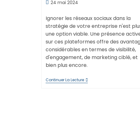
de
de
Publication
24 mai 2024
la
lecture :
la
publiée :
publication :
publication :
Ignorer les réseaux sociaux dans la
stratégie de votre entreprise n'est plu
une option viable. Une présence activ
sur ces plateformes offre des avanta
considérables en termes de visibilité,
d'engagement, de marketing ciblé, et
bien plus encore.
Pourquoi
Continuer La Lecture
Votre
Entreprise
Doit
Absolument
Être
Présente
Sur
Les
Réseaux
Sociaux
?