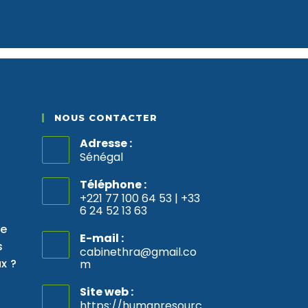
NOUS CONTACTER
Adresse :
Sénégal
Téléphone :
+221 77 100 64 53 | +33
6 24 52 13 63
re
E-mail :
s
cabinethra@gmail.co
x ?
m
S’ouvre
dans
votre
Site web :
application
https://humanresourc