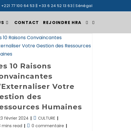
: +221 77 100 64 53 || +33 6 24 52 13 63 | Sénégal
US
CONTACT
REJOINDRE HRA
TOGGLE
WEBSITE
es 10 Raisons
SEARCH
onvaincantes
’Externaliser Votre
estion des
essources Humaines
nière
Post
23 février 2024
CULTURE
ification
category:
mps
Commentaires
3 mins read
0 commentaire