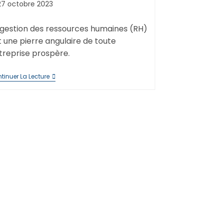
de
lication
27 octobre 2023
ture :
la
liée :
lication :
publication :
 gestion des ressources humaines (RH)
t une pierre angulaire de toute
treprise prospère.
Les
tinuer La Lecture
10
Raisons
Convaincantes
D’Externaliser
Votre
Gestion
Des
Ressources
Humaines