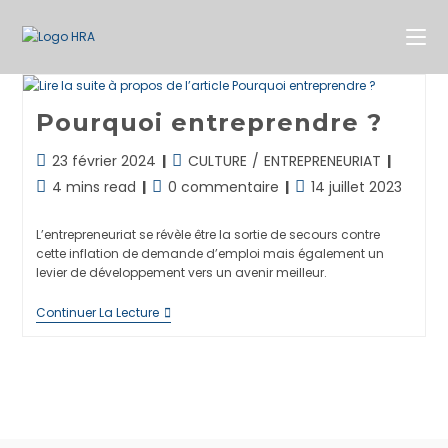
Skip
to
content
Pourquoi entreprendre ?
Dernière
Post
23 février 2024
CULTURE
/
ENTREPRENEURIAT
modification
category:
Temps
Commentaires
Publication
4 mins read
0 commentaire
14 juillet 2023
de
de
de
publiée :
la
lecture :
la
L’entrepreneuriat se révèle être la sortie de secours contre
publication :
publication :
cette inflation de demande d’emploi mais également un
levier de développement vers un avenir meilleur.
Pourquoi
Continuer La Lecture
Entreprendre
?