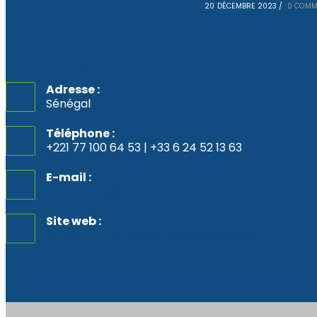
20 DÉCEMBRE 2023
/
0 COMM
NOUS CONTACTER
Adresse :
Sénégal
Téléphone :
+221 77 100 64 53 | +33 6 24 52 13 63
E-mail :
cabinethra@gmail.com
S’ouvre
dans
votre
Site web :
application
https://humanresourcesadvising.com/