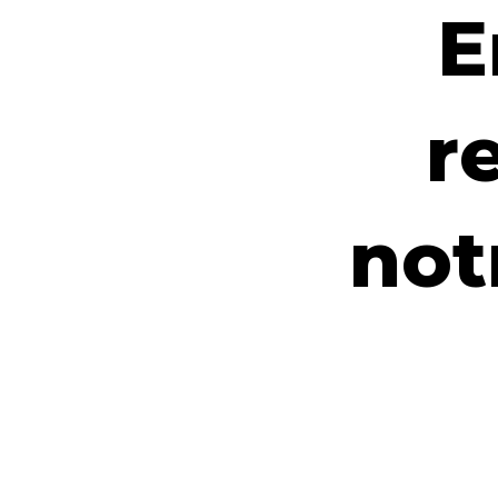
E
r
not