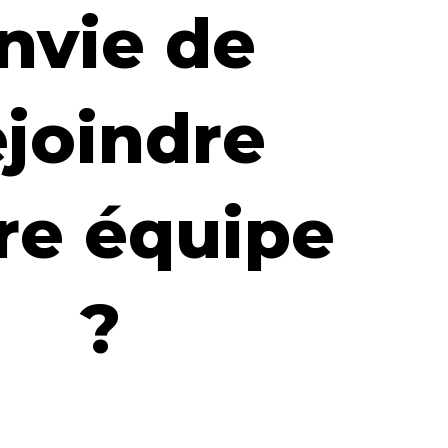
nvie de
ejoindre
re équipe
?