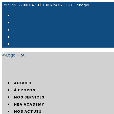
Skip
Tel : +221 77 100 64 53 || +33 6 24 52 13 63 | Sénégal
to
content
ACCUEIL
À PROPOS
NOS SERVICES
HRA ACADEMY
NOS ACTUS