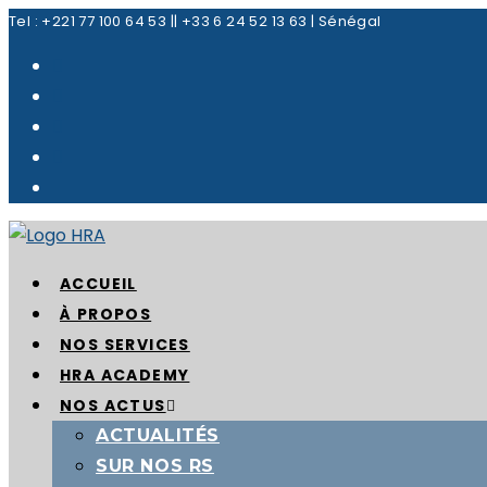
Skip
Tel : +221 77 100 64 53 || +33 6 24 52 13 63 | Sénégal
to
content
ACCUEIL
À PROPOS
NOS SERVICES
HRA ACADEMY
NOS ACTUS
ACTUALITÉS
SUR NOS RS