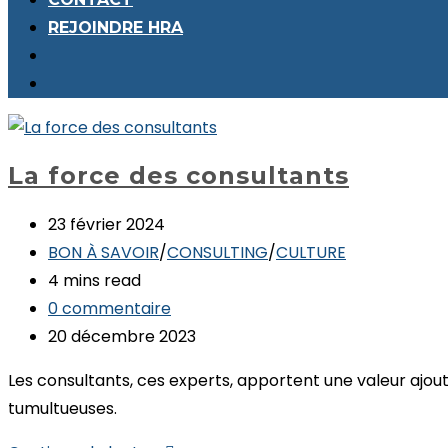
REJOINDRE HRA
Toggle
Website
Search
La force des consultants
Dernière
23 février 2024
modification
Post
BON À SAVOIR
/
CONSULTING
/
CULTURE
de
category:
Temps
4 mins read
la
de
Commentaires
0 commentaire
publication :
lecture :
de
Publication
20 décembre 2023
la
publiée :
Les consultants, ces experts, apportent une valeur ajou
publication :
tumultueuses.