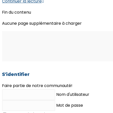
La
Continuer la lecture
force
Fin du contenu
des
consultants
Aucune page supplémentaire à charger
S'identifier
Faire partie de notre communauté!
Nom d'utilisateur
Mot de passe