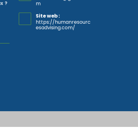
x ?
m
S’ouvre
dans
votre
Site web :
application
https://humanresourc
esadvising.com/