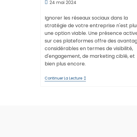
de
de
Publication
24 mai 2024
la
lecture :
la
publiée :
publication :
publication :
Ignorer les réseaux sociaux dans la
stratégie de votre entreprise n'est plu
une option viable. Une présence activ
sur ces plateformes offre des avanta
considérables en termes de visibilité,
d'engagement, de marketing ciblé, et
bien plus encore.
Pourquoi
Continuer La Lecture
Votre
Entreprise
Doit
Absolument
Être
Présente
Sur
Les
Réseaux
Sociaux
?