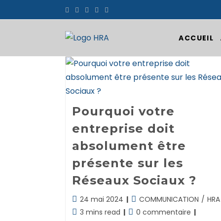
Skip
to
content
ACCUEIL
Pourquoi votre
entreprise doit
absolument être
présente sur les
Réseaux Sociaux ?
Dernière
Post
24 mai 2024
COMMUNICATION
/
HRA
modification
category:
Temps
Commentaires
3 mins read
0 commentaire
de