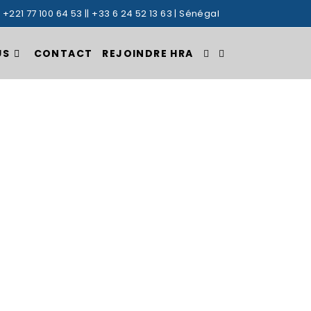
: +221 77 100 64 53 || +33 6 24 52 13 63 | Sénégal
US
CONTACT
REJOINDRE HRA
TOGGLE
WEBSITE
SEARCH