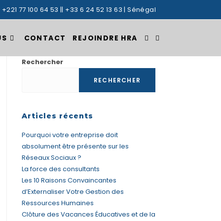
: +221 77 100 64 53 || +33 6 24 52 13 63 | Sénégal
US
CONTACT
REJOINDRE HRA
TOGGLE
Rechercher
WEBSITE
RECHERCHER
SEARCH
Articles récents
Pourquoi votre entreprise doit
absolument être présente sur les
Réseaux Sociaux ?
La force des consultants
Les 10 Raisons Convaincantes
d’Externaliser Votre Gestion des
Ressources Humaines
Clôture des Vacances Éducatives et de la