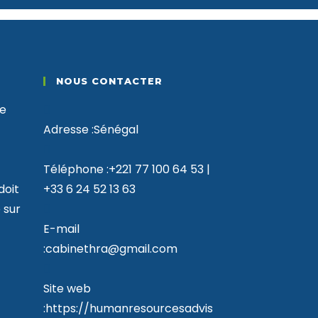
NOUS CONTACTER
Adresse :
Sénégal
Téléphone :
+221 77 100 64 53 |
doit
+33 6 24 52 13 63
 sur
E-mail
S’ouvre
:
cabinethra@gmail.com
dans
votre
Site web
application
:
https://humanresourcesadvis