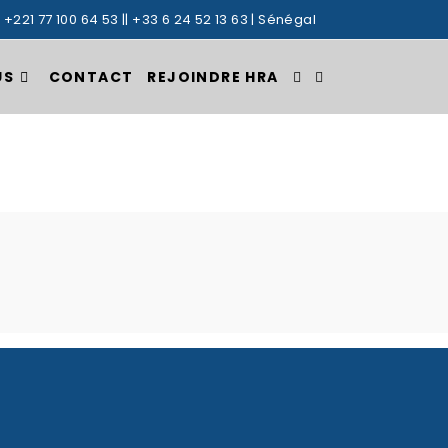
: +221 77 100 64 53 || +33 6 24 52 13 63 | Sénégal
US
CONTACT
REJOINDRE HRA
TOGGLE
WEBSITE
SEARCH